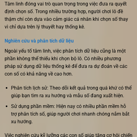
Tâm linh đóng vai trò quan trọng trong việc đưa ra quyết
định chọn số. Trong nhiều trường hợp, người chơi lô đề
thậm chí còn dựa vào cảm giác cá nhân khi chọn số thay
vì chỉ dựa trên lý thuyết hay thống kê.
Nghiên cứu và phân tích dữ liệu
Ngoài yếu tố tâm linh, việc phân tích dữ liệu cũng là một
phần không thể thiếu khi chọn bộ lô. Có nhiều phương
pháp sử dụng dữ liệu thống kê để đưa ra dự đoán về các
con số có khả năng về cao hơn.
Phân tích lịch sử: Theo dõi kết quả trong quá khứ có thể
giúp bạn tìm ra xu hướng và mẫu số đang xuất hiện.
Sử dụng phần mềm: Hiện nay có nhiều phần mềm hỗ
trợ phân tích số, giúp người chơi nhanh chóng nắm bắt
xu hướng.
Việc nghiên cứu kỹ lưỡng các con số giúp tăng cơ hội chiến