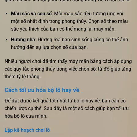
Màu sắc và con số
: Mỗi màu sắc đều tương ứng với
một số nhất định trong phong thủy. Chọn số theo màu
sắc yêu thích của bạn có thể mang lại may mắn.
Hướng nhà
: Hướng mà bạn sinh sống cũng có thể ảnh
hưởng đến sự lựa chọn số của bạn.
Nhiều người chơi đã tìm thấy may mắn bằng cách áp dụng
các quy tắc phong thủy trong việc chọn số, từ đó giúp tăng
thêm tỷ lệ thắng.
Cách tối ưu hóa bộ lô hay về
Để đạt được kết quả tốt nhất từ bộ lô hay về, bạn cần có
chiến lược cụ thể. Sau đây là một số cách giúp bạn tối ưu
hóa bộ lô của mình.
Lập kế hoạch chơi lô