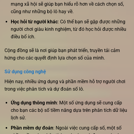
mạng xã hội sẽ giúp bạn hiểu rõ hơn về cách chọn số,
cũng như những bộ lô hay về.
Học hỏi từ người khác
: Có thể bạn sẽ gặp được những
người chơi giàu kinh nghiệm, từ đó học hỏi được nhiều
điều bổ ích.
Cộng đồng sẽ là nơi giúp bạn phát triển, truyền tải cảm
hứng cho các quyết định lựa chọn số của mình.
Sử dụng công nghệ
Hiện nay, nhiều ứng dụng và phần mềm hỗ trợ người chơi
trong việc phân tích và dự đoán số lô.
Ứng dụng thông minh
: Một số ứng dụng sẽ cung cấp
cho bạn các bộ số tiềm năng dựa trên phân tích dữ liệu
lịch sử.
Phần mềm dự đoán
: Ngoài việc cung cấp số, một số