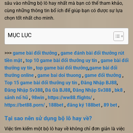
sâu vào những bộ lô hay nhất mà bạn có thể tham khảo,
cùng những thông tin bổ ích để giúp bạn có được sự lựa
chọn tốt nhất cho mình.
MỤC LỤC
>>>
game bài đổi thưởng
,
game đánh bài đổi thưởng rút
tiền mặt
,
top 10 game bài đổi thưởng uy tín
,
game bài đổi
thưởng uy tín
,
top game bài đổi thưởng
,
game bài đổi
thưởng online
,
game bai doi thuong
,
game đổi thưởng
,
Top 15 game bài đổi thưởng uy tín
,
Đăng Nhập BJ88
,
Đăng Nhập Sv388
,
Đá Gà BJ88
,
Đăng Nhập Sv388
,
bk8
,
sảnh nổ hũ
,
98win
,
https://ww88.flights/
,
https://bet88.porn/
,
188bet
,
đăng ký 188bet
,
89 bet
,
Tại sao nên sử dụng bộ lô hay về?
Việc tìm kiếm một bộ lô hay về không chỉ đơn giản là việc