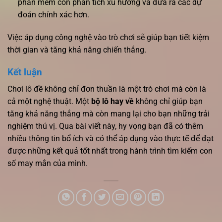
phần mềm còn phân tích xu hướng và đưa ra các dự
đoán chính xác hơn.
Việc áp dụng công nghệ vào trò chơi sẽ giúp bạn tiết kiệm
thời gian và tăng khả năng chiến thắng.
Kết luận
Chơi lô đề không chỉ đơn thuần là một trò chơi mà còn là
cả một nghệ thuật. Một
bộ lô hay về
không chỉ giúp bạn
tăng khả năng thắng mà còn mang lại cho bạn những trải
nghiệm thú vị. Qua bài viết này, hy vọng bạn đã có thêm
nhiều thông tin bổ ích và có thể áp dụng vào thực tế để đạt
được những kết quả tốt nhất trong hành trình tìm kiếm con
số may mắn của mình.