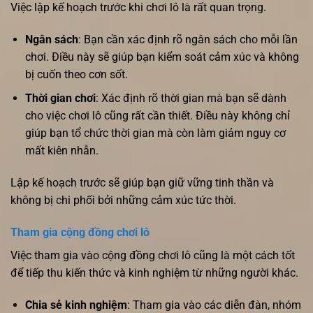
Việc lập kế hoạch trước khi chơi lô là rất quan trọng.
Ngân sách
: Bạn cần xác định rõ ngân sách cho mỗi lần
chơi. Điều này sẽ giúp bạn kiểm soát cảm xúc và không
bị cuốn theo cơn sốt.
Thời gian chơi
: Xác định rõ thời gian mà bạn sẽ dành
cho việc chơi lô cũng rất cần thiết. Điều này không chỉ
giúp bạn tổ chức thời gian mà còn làm giảm nguy cơ
mất kiên nhẫn.
Lập kế hoạch trước sẽ giúp bạn giữ vững tinh thần và
không bị chi phối bởi những cảm xúc tức thời.
Tham gia cộng đồng chơi lô
Việc tham gia vào cộng đồng chơi lô cũng là một cách tốt
để tiếp thu kiến thức và kinh nghiệm từ những người khác.
Chia sẻ kinh nghiệm
: Tham gia vào các diễn đàn, nhóm