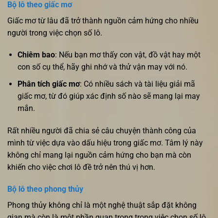
Bộ lô theo giấc mơ
Giấc mơ từ lâu đã trở thành nguồn cảm hứng cho nhiều
người trong việc chọn số lô.
Chiêm bao
: Nếu bạn mơ thấy con vật, đồ vật hay một
con số cụ thể, hãy ghi nhớ và thử vận may với nó.
Phân tích giấc mơ
: Có nhiều sách và tài liệu giải mã
giấc mơ, từ đó giúp xác định số nào sẽ mang lại may
mắn.
Rất nhiều người đã chia sẻ câu chuyện thành công của
mình từ việc dựa vào dấu hiệu trong giấc mơ. Tâm lý này
không chỉ mang lại nguồn cảm hứng cho bạn mà còn
khiến cho việc chơi lô đề trở nên thú vị hơn.
Bộ lô theo phong thủy
Phong thủy không chỉ là một nghệ thuật sắp đặt không
gian mà còn là một phần quan trọng trong việc chọn số lô.