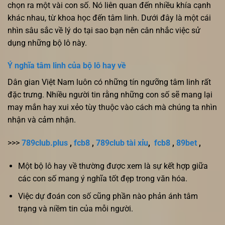
chọn ra một vài con số. Nó liên quan đến nhiều khía cạnh
khác nhau, từ khoa học đến tâm linh. Dưới đây là một cái
nhìn sâu sắc về lý do tại sao bạn nên cân nhắc việc sử
dụng những bộ lô này.
Ý nghĩa tâm linh của bộ lô hay về
Dân gian Việt Nam luôn có những tín ngưỡng tâm linh rất
đặc trưng. Nhiều người tin rằng những con số sẽ mang lại
may mắn hay xui xẻo tùy thuộc vào cách mà chúng ta nhìn
nhận và cảm nhận.
>>>
789club.plu
s
,
fcb8
,
789club tài xỉu
,
fcb8
,
89bet
,
Một bộ lô hay về thường được xem là sự kết hợp giữa
các con số mang ý nghĩa tốt đẹp trong văn hóa.
Việc dự đoán con số cũng phần nào phản ánh tâm
trạng và niềm tin của mỗi người.